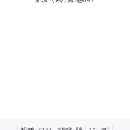
総武線『小岩駅』南口徒歩3分！
施設案内・アクセス
無料体験・見学
スタッフ紹介